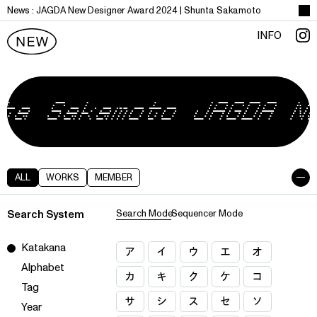
News :
J
A
G
D
A
N
e
w
D
e
s
i
g
n
e
r
A
w
a
r
d
2
0
2
4
|
S
h
u
n
t
a
S
a
k
a
m
o
t
o
INFO
ALL
WORKS
MEMBER
Search System
Search Mode
Search Mode
Sequencer Mode
Sequencer Mode
Katakana
Katakana
ア
イ
ウ
エ
オ
Alphabet
Alphabet
カ
キ
ク
ケ
コ
Tag
Tag
サ
シ
ス
セ
ソ
Year
Year