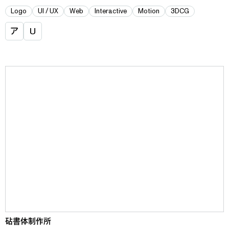
Logo
UI / UX
Web
Interactive
Motion
3DCG
ア
U
砧書体制作所