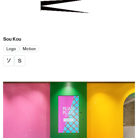
Sou Kou
Logo
Motion
ソ
S