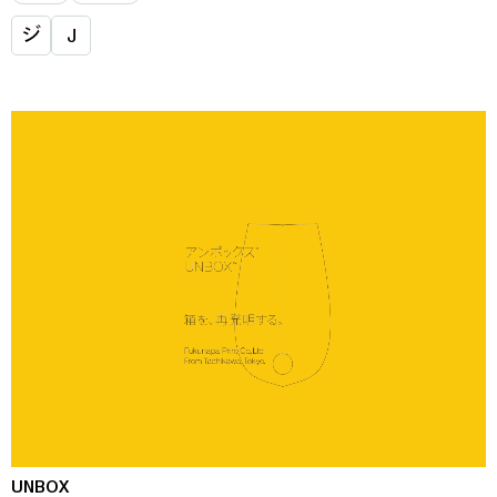
ジ
J
UNBOX