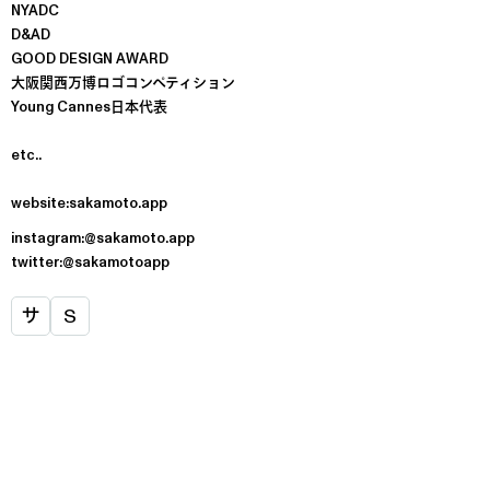
NYADC
D&AD
GOOD DESIGN AWARD
大阪関西万博ロゴコンペティション
Young Cannes日本代表
etc..
website:sakamoto.app
instagram:@sakamoto.app
twitter:@sakamotoapp
サ
S