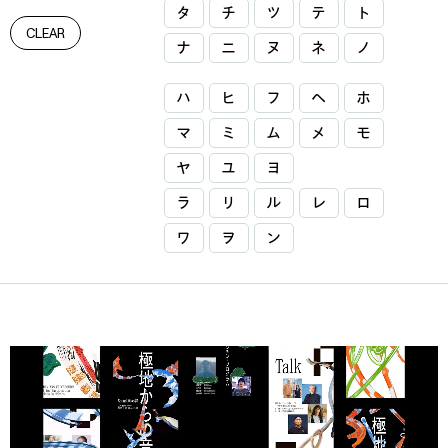
タ
チ
ツ
テ
ト
CLEAR
ナ
ニ
ヌ
ネ
ノ
ハ
ヒ
フ
ヘ
ホ
マ
ミ
ム
メ
モ
ヤ
ユ
ヨ
ラ
リ
ル
レ
ロ
ワ
ヲ
ン