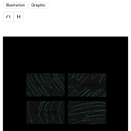
Illustration
Graphic
ハ
H