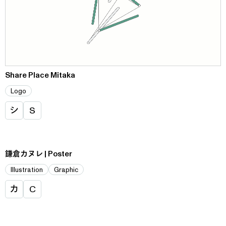
Share Place Mitaka
Logo
シ
S
鎌倉カヌレ | Poster
Illustration
Graphic
カ
C