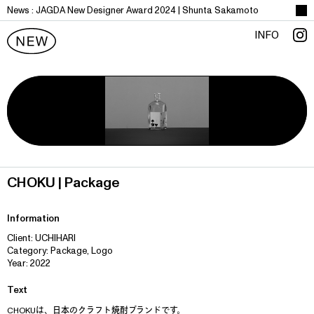
News :
J
A
G
D
A
N
e
w
D
e
s
i
g
n
e
r
A
w
a
r
d
2
0
2
4
|
S
h
u
n
t
a
S
a
k
a
m
o
t
o
INFO
CHOKU | Package
Information
Client: UCHIHARI
Category: Package, Logo
Year: 2022
Text
CHOKUは、日本のクラフト焼酎ブランドです。