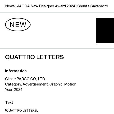
News :
J
A
G
D
A
N
e
w
D
e
s
i
g
n
e
r
A
w
a
r
d
2
0
2
4
|
S
h
u
n
t
a
S
a
k
a
m
o
t
o
QUATTRO LETTERS
Information
Client: PARCO CO., LTD.
Category: Advertisement, Graphic, Motion
Year: 2024
Text
「QUATTRO LETTERS」