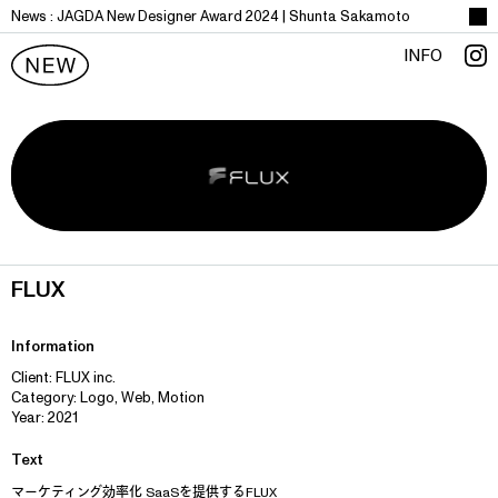
News :
J
A
G
D
A
N
e
w
D
e
s
i
g
n
e
r
A
w
a
r
d
2
0
2
4
|
S
h
u
n
t
a
S
a
k
a
m
o
t
o
INFO
FLUX
Information
Client: FLUX inc.
Category: Logo, Web, Motion
Year: 2021
Text
マーケティング効率化 SaaSを提供するFLUX