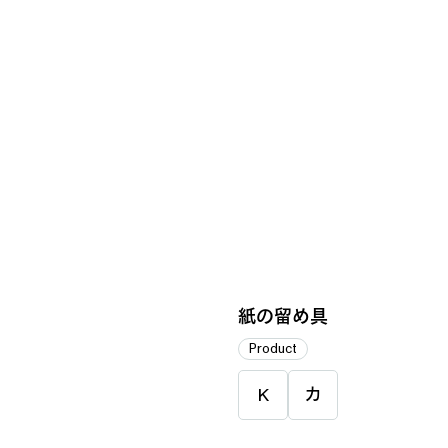
紙の留め具
Product
K
カ