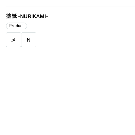
塗紙 -NURIKAMI-
Product
ヌ
N