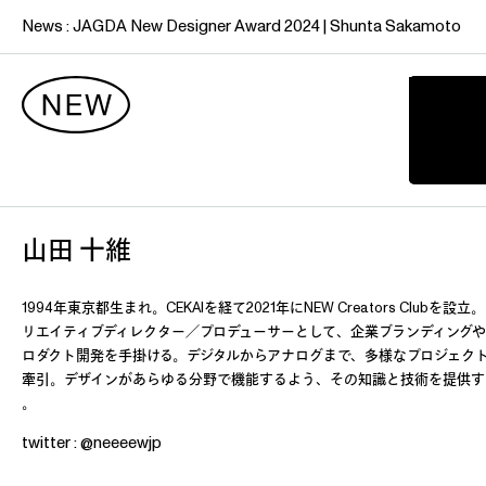
News :
J
A
G
D
A
N
e
w
D
e
s
i
g
n
e
r
A
w
a
r
d
2
0
2
4
|
S
h
u
n
t
a
S
a
k
a
m
o
t
o
山田 十維
1994年東京都生まれ。CEKAIを経て2021年にNEW Creators Clubを設立
リエイティブディレクター／プロデューサーとして、企業ブランディング
ロダクト開発を手掛ける。デジタルからアナログまで、多様なプロジェク
牽引。デザインがあらゆる分野で機能するよう、その知識と技術を提供す
。
twitter : @neeeewjp