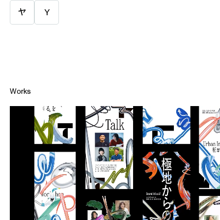
ヤ
Y
Works