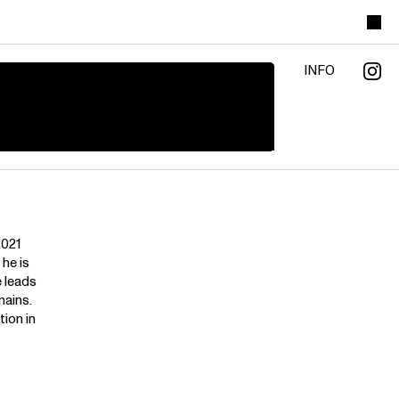
INFO
2021
 he is
 leads
mains.
tion in