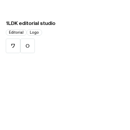
1LDK editorial studio
Editorial
Logo
ワ
O