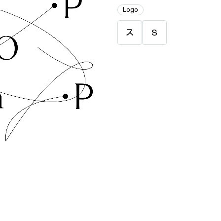
Logo
ス
S