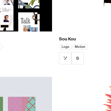
Sou Kou
Logo
Motion
ソ
S